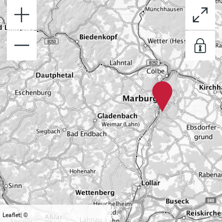
+
−
Leaflet
| ©