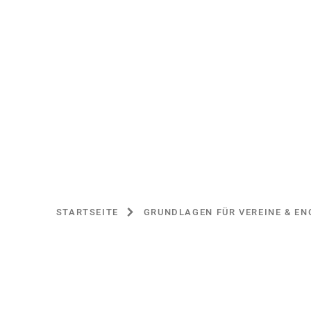
n
T
a
b
)
STARTSEITE
GRUNDLAGEN FÜR VEREINE & EN
SIE
BEFINDEN
SICH
HIER: