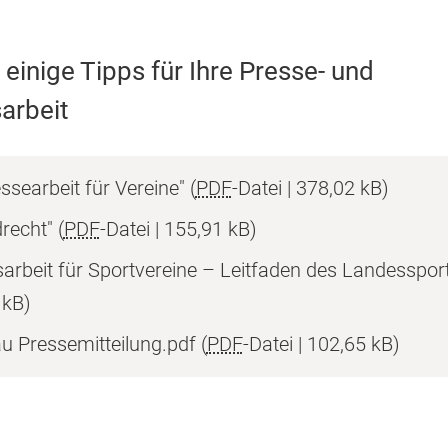
 einige Tipps für Ihre Presse- und
sarbeit
ssearbeit für Vereine"
PDF
-Datei
378,02 kB
drecht"
PDF
-Datei
155,91 kB
tsarbeit für Sportvereine – Leitfaden des Landesspo
 kB
u Pressemitteilung.pdf
PDF
-Datei
102,65 kB