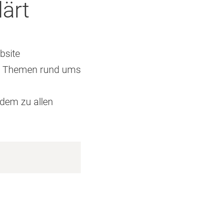
ärt
bsite
ne Themen rund ums
udem zu allen