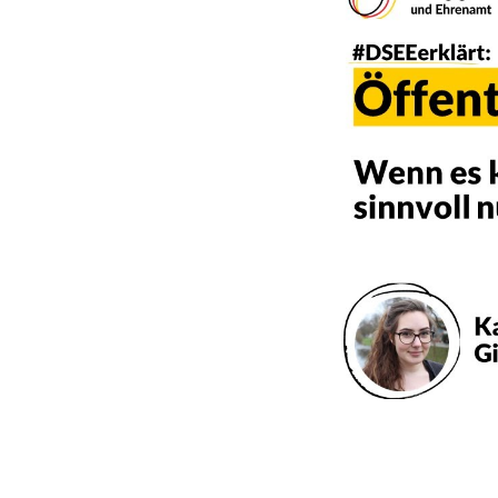
n
e
t
i
n
e
i
n
e
m
n
e
u
e