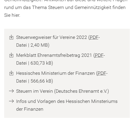
rund um das Thema Steuern und Gemeinnützigkeit finden
Sie hier.
Steuerwegweiser für Vereine 2022
PDF
-
Datei
2,40 MB
Merkblatt Ehrenamtsfreibetrag 2021
PDF
-
Datei
630,73 kB
Hessisches Ministerium der Finanzen
PDF
-
Datei
566,66 kB
(
Steuern im Verein (Deutsches Ehrenamt e.V.)
Ö
Infos und Vorlagen des Hessischen Minsteriums
f
(
der Finanzen
f
Ö
n
f
e
f